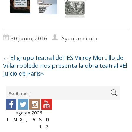
30 junio, 2016
Ayuntamiento
←
El grupo teatral del IES Virrey Morcillo de
Villarrobledo nos presenta la obra teatral «El
juicio de Paris»
agosto 2026
L
M
X
J
V
S
D
1
2