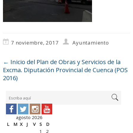
7 noviembre, 2017
Ayuntamiento
←
Inicio del Plan de Obras y Servicios de la
Excma. Diputación Provincial de Cuenca (POS
2016)
agosto 2026
L
M
X
J
V
S
D
1
2