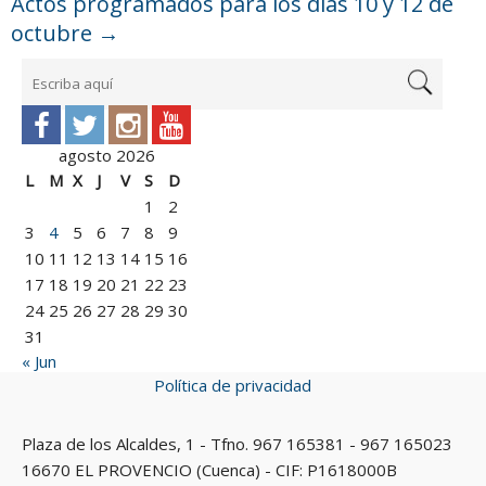
Actos programados para los días 10 y 12 de
octubre
→
agosto 2026
L
M
X
J
V
S
D
1
2
3
4
5
6
7
8
9
10
11
12
13
14
15
16
17
18
19
20
21
22
23
24
25
26
27
28
29
30
31
« Jun
Política de privacidad
Plaza de los Alcaldes, 1 - Tfno. 967 165381 - 967 165023
16670 EL PROVENCIO (Cuenca) - CIF: P1618000B