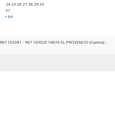
24
25
26
27
28
29
30
31
« Jun
 967 165023 16670 EL PROVENCIO (Cuenca) -