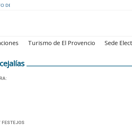
TO DE
aciones
Turismo de El Provencio
Sede Elec
ejalías
URA:
Y FESTEJOS