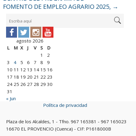
FOMENTO DE EMPLEO AGRARIO 2025,
→
agosto 2026
L
M
X
J
V
S
D
1
2
3
4
5
6
7
8
9
10
11
12
13
14
15
16
17
18
19
20
21
22
23
24
25
26
27
28
29
30
31
« Jun
Política de privacidad
Plaza de los Alcaldes, 1 - Tfno. 967 165381 - 967 165023
16670 EL PROVENCIO (Cuenca) - CIF: P1618000B