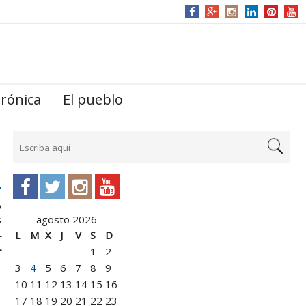
trónica
El pueblo
o
s
agosto 2026
L
L
M
X
J
V
S
D
L
1
2
3
4
5
6
7
8
9
10
11
12
13
14
15
16
17
18
19
20
21
22
23