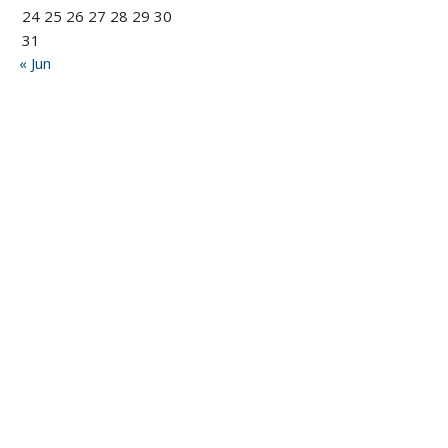
24
25
26
27
28
29
30
31
« Jun