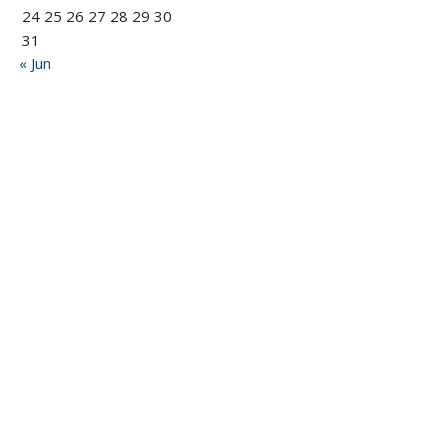
24
25
26
27
28
29
30
31
« Jun