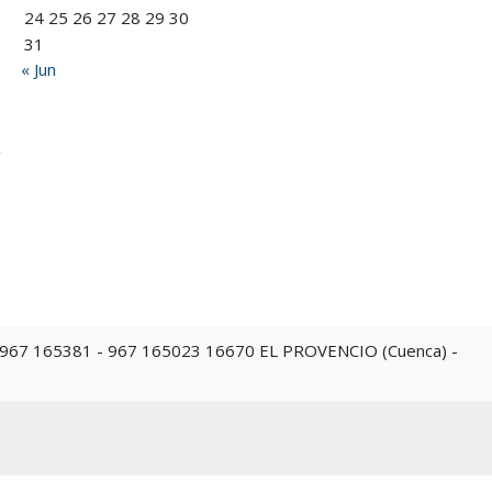
24
25
26
27
28
29
30
31
« Jun
 967 165023 16670 EL PROVENCIO (Cuenca) -