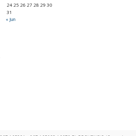
24
25
26
27
28
29
30
31
« Jun