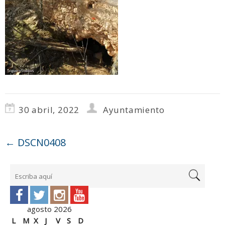
30 abril, 2022
Ayuntamiento
←
DSCN0408
agosto 2026
L
M
X
J
V
S
D