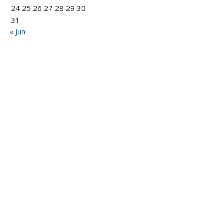
24
25
26
27
28
29
30
31
« Jun