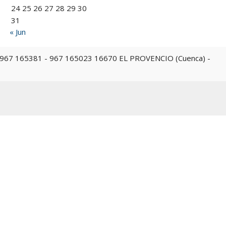
24
25
26
27
28
29
30
31
« Jun
 967 165023 16670 EL PROVENCIO (Cuenca) -