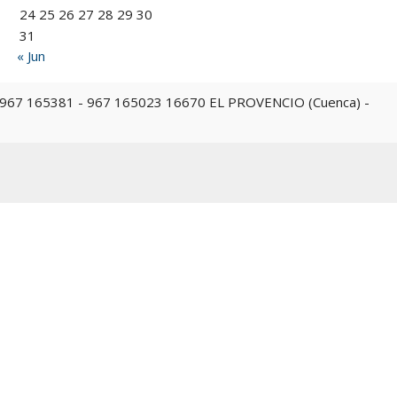
24
25
26
27
28
29
30
31
« Jun
 967 165023 16670 EL PROVENCIO (Cuenca) -