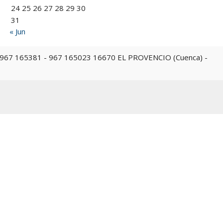
24
25
26
27
28
29
30
31
« Jun
 967 165023 16670 EL PROVENCIO (Cuenca) -