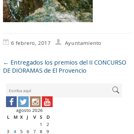
6 febrero, 2017
Ayuntamiento
←
Entregados los premios del II CONCURSO
DE DIORAMAS de El Provencio
agosto 2026
L
M
X
J
V
S
D
1
2
3
4
5
6
7
8
9