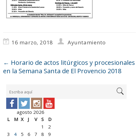
16 marzo, 2018
Ayuntamiento
←
Horario de actos litúrgicos y procesionales
en la Semana Santa de El Provencio 2018
agosto 2026
L
M
X
J
V
S
D
1
2
3
4
5
6
7
8
9