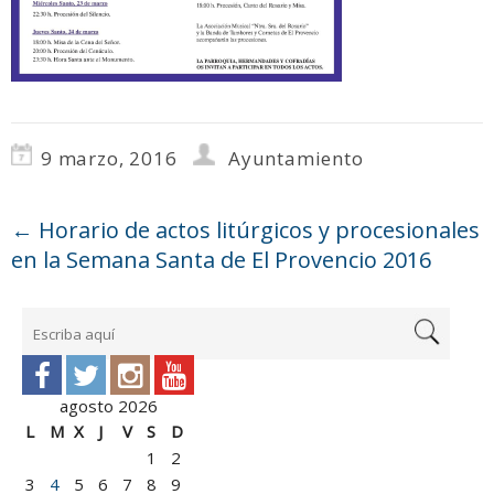
9 marzo, 2016
Ayuntamiento
←
Horario de actos litúrgicos y procesionales
en la Semana Santa de El Provencio 2016
agosto 2026
L
M
X
J
V
S
D
1
2
3
4
5
6
7
8
9