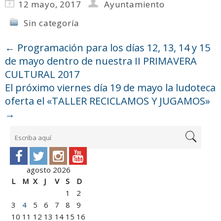
12 mayo, 2017
Ayuntamiento
Sin categoría
←
Programación para los días 12, 13, 14 y 15
de mayo dentro de nuestra II PRIMAVERA
CULTURAL 2017
El próximo viernes día 19 de mayo la ludoteca
oferta el «TALLER RECICLAMOS Y JUGAMOS»
→
agosto 2026
L
M
X
J
V
S
D
1
2
3
4
5
6
7
8
9
10
11
12
13
14
15
16