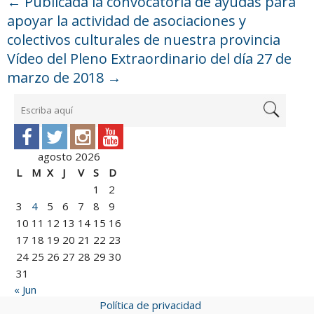
←
Publicada la convocatoria de ayudas para
apoyar la actividad de asociaciones y
colectivos culturales de nuestra provincia
Vídeo del Pleno Extraordinario del día 27 de
marzo de 2018
→
agosto 2026
L
M
X
J
V
S
D
1
2
3
4
5
6
7
8
9
10
11
12
13
14
15
16
17
18
19
20
21
22
23
24
25
26
27
28
29
30
31
« Jun
Política de privacidad