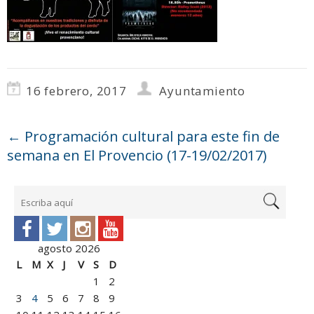
16 febrero, 2017
Ayuntamiento
←
Programación cultural para este fin de
semana en El Provencio (17-19/02/2017)
agosto 2026
L
M
X
J
V
S
D
1
2
3
4
5
6
7
8
9