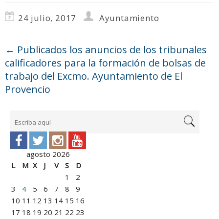
24 julio, 2017
Ayuntamiento
←
Publicados los anuncios de los tribunales
calificadores para la formación de bolsas de
trabajo del Excmo. Ayuntamiento de El
Provencio
agosto 2026
L
M
X
J
V
S
D
1
2
3
4
5
6
7
8
9
10
11
12
13
14
15
16
17
18
19
20
21
22
23