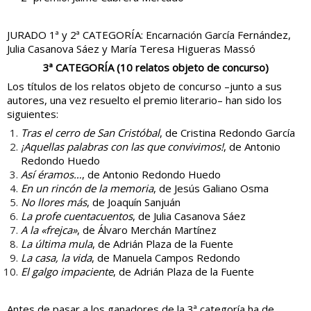
JURADO 1ª y 2ª CATEGORÍA: Encarnación García Fernández,
Julia Casanova Sáez y María Teresa Higueras Massó
3ª CATEGORÍA (10 relatos objeto de concurso)
Los títulos de los relatos objeto de concurso –junto a sus
autores, una vez resuelto el premio literario– han sido los
siguientes:
Tras el cerro de San Cristóbal
, de Cristina Redondo García
¡Aquellas palabras con las que convivimos!
, de Antonio
Redondo Huedo
Así éramos…
, de Antonio Redondo Huedo
En un rincón de la memoria
, de Jesús Galiano Osma
No llores más
, de Joaquín Sanjuán
La profe cuentacuentos
, de Julia Casanova Sáez
A la «frejca»
, de Álvaro Merchán Martínez
La última mula
, de Adrián Plaza de la Fuente
La casa, la vida
, de Manuela Campos Redondo
El galgo impaciente
, de Adrián Plaza de la Fuente
Antes de pasar a los ganadores de la 3ª categoría ha de