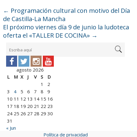
←
Programación cultural con motivo del Día
de Castilla-La Mancha
El próximo viernes día 9 de junio la ludoteca
oferta el «TALLER DE COCINA»
→
agosto 2026
L
M
X
J
V
S
D
1
2
3
4
5
6
7
8
9
10
11
12
13
14
15
16
17
18
19
20
21
22
23
24
25
26
27
28
29
30
31
« Jun
Política de privacidad