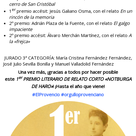
cerro de San Cristóbal
er
1
premio accésit: Jesús Galiano Osma, con el relato
En un
rincón de la memoria
2º premio: Adrián Plaza de la Fuente, con el relato
El galgo
impaciente
2º premio accésit: Álvaro Merchán Martínez, con el relato
A
la «frejca»
JURADO 3ª CATEGORÍA: María Cristina Fernández Fernández,
José Julio Sevilla Bonilla y Manuel Valladolid Fernández
Una vez más, ¡gracias a todos por hacer posible
er
este
1
PREMIO LITERARIO DE RELATO CORTO «NOTBURGA
DE HARO»
! ¡Hasta el año que viene!
#
ElProvencio
#
orgulloprovenciano