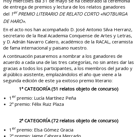
Hoy miércoles día 31 de mayo se ha celebrado la ceremonia
de entrega de premios y lectura de los relatos ganadores
er
del
1
PREMIO LITERARIO DE RELATO CORTO «NOTBURGA
DE HARO».
En el acto nos han acompañado D. José Antonio Silva Herranz,
secretario de la Real Academia Conquense de Artes y Letras,
y D. Adrián Navarro Calero, académico de la RACAL, ceramista
de fama internacional y paisano nuestro.
A continuación pasaremos a nombrar a los ganadores de
acuerdo a cada una de las tres categorías, no sin antes dar las
gracias a todos los participantes, a los miembros del jurado y
al público asistente, emplazándolos el año que viene a la
segunda edición de este ya exitoso premio literario:
1ª CATEGORÍA (51 relatos objeto de concurso)
er
1
premio: Lucía Martínez Peña
2º premio: Félix Ruiz Plaza
2ª CATEGORÍA (72 relatos objeto de concurso)
er
1
premio: Elsa Gómez Gracia
2º premio: Jaime Cabrera Mercado