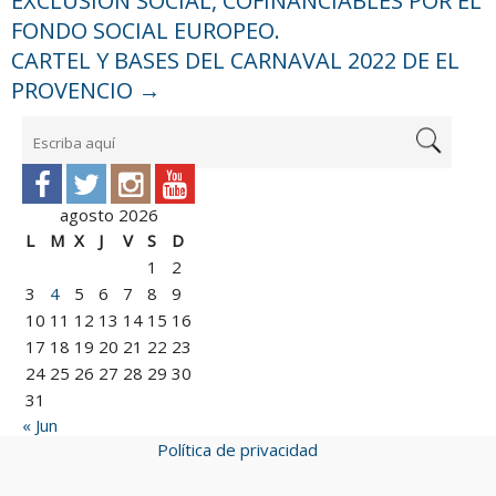
EXCLUSIÓN SOCIAL, COFINANCIABLES POR EL
FONDO SOCIAL EUROPEO.
CARTEL Y BASES DEL CARNAVAL 2022 DE EL
PROVENCIO
→
agosto 2026
L
M
X
J
V
S
D
1
2
3
4
5
6
7
8
9
10
11
12
13
14
15
16
17
18
19
20
21
22
23
24
25
26
27
28
29
30
31
« Jun
Política de privacidad