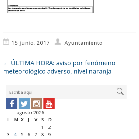
15 junio, 2017
Ayuntamiento
←
ÚLTIMA HORA: aviso por fenómeno
meteorológico adverso, nivel naranja
agosto 2026
L
M
X
J
V
S
D
1
2
3
4
5
6
7
8
9