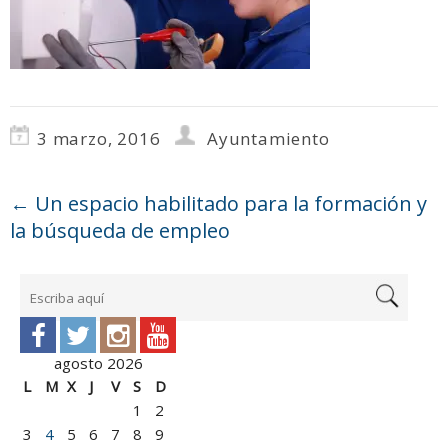
3 marzo, 2016
Ayuntamiento
←
Un espacio habilitado para la formación y
la búsqueda de empleo
agosto 2026
L
M
X
J
V
S
D
1
2
3
4
5
6
7
8
9