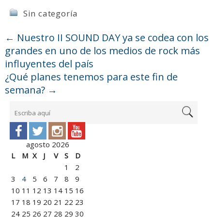
Sin categoría
←
Nuestro II SOUND DAY ya se codea con los
grandes en uno de los medios de rock más
influyentes del país
¿Qué planes tenemos para este fin de
semana?
→
agosto 2026
L
M
X
J
V
S
D
1
2
3
4
5
6
7
8
9
10
11
12
13
14
15
16
17
18
19
20
21
22
23
24
25
26
27
28
29
30