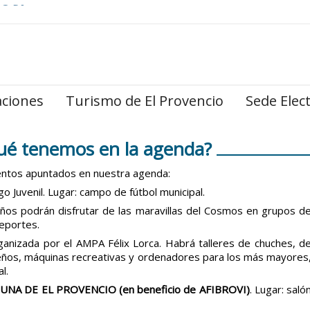
ILES
aciones
Turismo de El Provencio
Sede Elec
é tenemos en la agenda?
entos apuntados en nuestra agenda:
Juvenil. Lugar: campo de fútbol municipal.
eños podrán disfrutar de las maravillas del Cosmos en grupos d
eportes.
organizada por el AMPA Félix Lorca. Habrá talleres de chuches, d
ueños, máquinas recreativas y ordenadores para los más mayores
l.
NA DE EL PROVENCIO (en beneficio de AFIBROVI)
. Lugar: saló