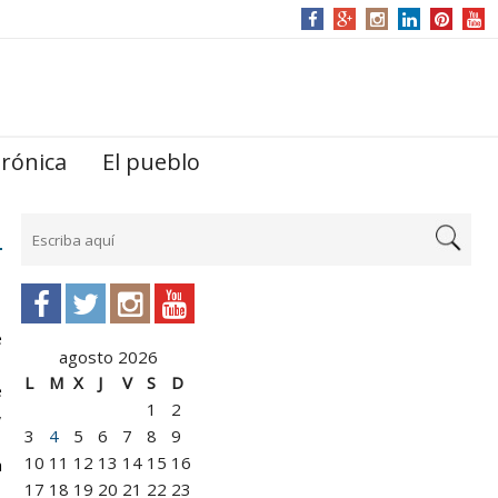
trónica
El pueblo
e
agosto 2026
L
M
X
J
V
S
D
e
1
2
,
3
4
5
6
7
8
9
10
11
12
13
14
15
16
n
17
18
19
20
21
22
23