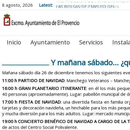
8 agosto, 2026
Latest:
PROCESO SELECTIVO DE UN/A
MONITOR/A DE ACTIVIDADES JUVEN
PARA EL
CAMPUS DE VERANO 2026.
Inicio
Ayuntamiento
Servicios
Instal
Y mañana sábado… ¿qu
Mañana sábado día 26 de diciembre tenemos los siguientes ev
11:00 h PARTIDO DE NAVIDAD
: Manchego Veteranos – Manchego 
16:00 h GRAN PLANETARIO ITINERANTE
: en él los más pequ
40 personas (aproximadamente). Lugar: pabellón municipal de d
17:00 h FIESTA DE NAVIDAD
: una divertida fiesta en familia 
tarjetas y decoración navideña, un hinchable para los más peq
y mucha diversión para los más adultos. Lugar: mercado municipa
19:00 h CONCIERTO BENÉFICO DE NAVIDAD A CARGO DE LA TU
de actos del Centro Social Polivalente.