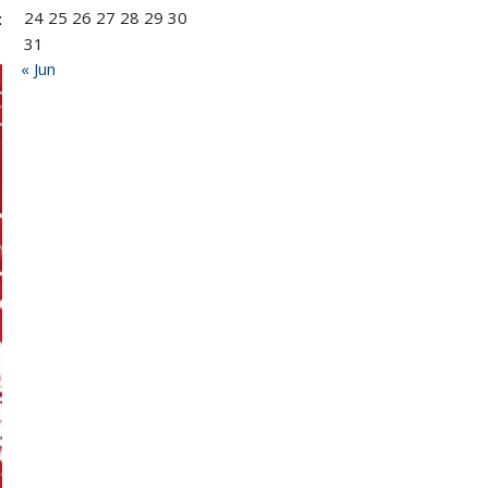
24
25
26
27
28
29
30
:
31
« Jun