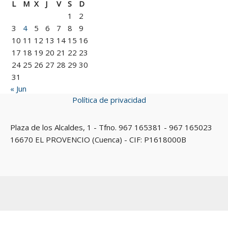
L
M
X
J
V
S
D
1
2
3
4
5
6
7
8
9
10
11
12
13
14
15
16
17
18
19
20
21
22
23
24
25
26
27
28
29
30
31
« Jun
Política de privacidad
Plaza de los Alcaldes, 1 - Tfno. 967 165381 - 967 165023
16670 EL PROVENCIO (Cuenca) - CIF: P1618000B