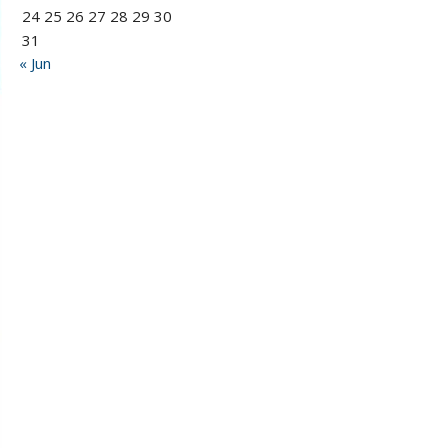
24
25
26
27
28
29
30
31
« Jun